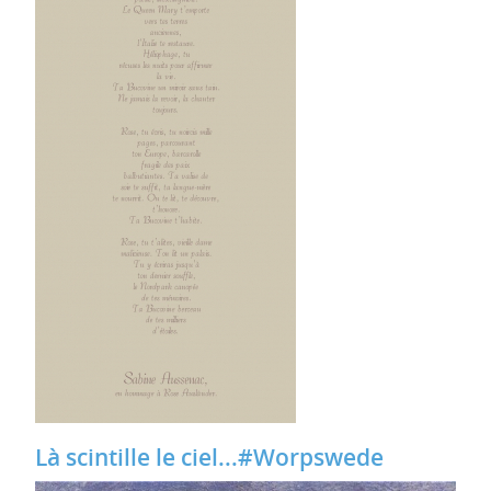
Là scintille le ciel...#Worpswede