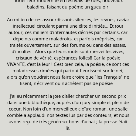
hurler leur modernité en festivals de rues, nouveaux
baladins, faisant du poème un gueuloir.
Au milieu de ces assourdissants silences, les revues, caviar
intellectuel circulant parmi une élite d'initiés... Et tout
autour, ces milliers d'internautes décriés par certains, car
dépeints comme maladroits, et parfois méprisés, car
traités ouvertement, sur des forums ou dans des essais,
d'incultes...Alors que leurs mots sont merveilles vives,
cristaux de vérité, espérances folles!! Car la poésie
VIVANTE, c'est la leur ! C'est bien cela, la poésie, ce sont ces
maladresses rimées qui partout fleurissent sur le net,
alors qu'on voudrait nous faire croire que "les Français" ne
lisent, n'écrivent ou n'achètent pas de poésie...
J'ai eu récemment la joie d'aller chercher un second prix
dans une bibliothèque, auprès d'un jury simple et plein de
coeur. Non loin d'un merveilleux cloître roman, une salle
comble a applaudi nos textes lus par des conteurs, et nous
avons reçu de très généreux bons d'achat ; la presse était
là.