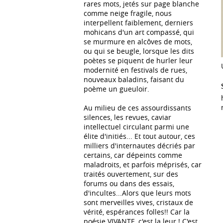
rares mots, jetés sur page blanche
comme neige fragile, nous
interpellent faiblement, derniers
mohicans d'un art compassé, qui
se murmure en alcôves de mots,
ou qui se beugle, lorsque les dits
poètes se piquent de hurler leur
modernité en festivals de rues,
nouveaux baladins, faisant du
poème un gueuloir.
Au milieu de ces assourdissants
silences, les revues, caviar
intellectuel circulant parmi une
élite d'initiés... Et tout autour, ces
milliers d'internautes décriés par
certains, car dépeints comme
maladroits, et parfois méprisés, car
traités ouvertement, sur des
forums ou dans des essais,
d'incultes...Alors que leurs mots
sont merveilles vives, cristaux de
vérité, espérances folles!! Car la
poésie VIVANTE, c'est la leur ! C'est