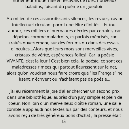
hurler leur modernité en festivals de rues, nouveaux
baladins, faisant du poème un gueuloir.
Au milieu de ces assourdissants silences, les revues, caviar
intellectuel circulant parmi une élite d'initiés... Et tout
autour, ces milliers d'internautes décriés par certains, car
dépeints comme maladroits, et parfois méprisés, car
traités ouvertement, sur des forums ou dans des essais,
d'incultes...Alors que leurs mots sont merveilles vives,
cristaux de vérité, espérances folles!! Car la poésie
VIVANTE, c'est la leur ! C'est bien cela, la poésie, ce sont ces
maladresses rimées qui partout fleurissent sur le net,
alors qu'on voudrait nous faire croire que "les Français" ne
lisent, n'écrivent ou n'achètent pas de poésie...
J'ai eu récemment la joie d'aller chercher un second prix
dans une bibliothèque, auprès d'un jury simple et plein de
coeur. Non loin d'un merveilleux cloître roman, une salle
comble a applaudi nos textes lus par des conteurs, et nous
avons reçu de très généreux bons d'achat ; la presse était
là.