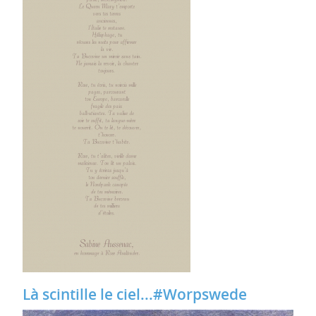
Là scintille le ciel...#Worpswede