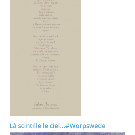
Là scintille le ciel...#Worpswede