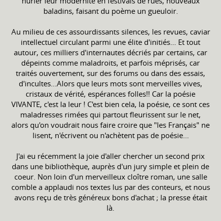
hurler leur modernité en festivals de rues, nouveaux
baladins, faisant du poème un gueuloir.
Au milieu de ces assourdissants silences, les revues, caviar
intellectuel circulant parmi une élite d'initiés... Et tout
autour, ces milliers d'internautes décriés par certains, car
dépeints comme maladroits, et parfois méprisés, car
traités ouvertement, sur des forums ou dans des essais,
d'incultes...Alors que leurs mots sont merveilles vives,
cristaux de vérité, espérances folles!! Car la poésie
VIVANTE, c'est la leur ! C'est bien cela, la poésie, ce sont ces
maladresses rimées qui partout fleurissent sur le net,
alors qu'on voudrait nous faire croire que "les Français" ne
lisent, n'écrivent ou n'achètent pas de poésie...
J'ai eu récemment la joie d'aller chercher un second prix
dans une bibliothèque, auprès d'un jury simple et plein de
coeur. Non loin d'un merveilleux cloître roman, une salle
comble a applaudi nos textes lus par des conteurs, et nous
avons reçu de très généreux bons d'achat ; la presse était
là.