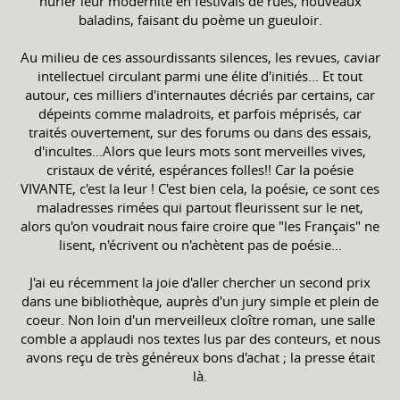
hurler leur modernité en festivals de rues, nouveaux
baladins, faisant du poème un gueuloir.
Au milieu de ces assourdissants silences, les revues, caviar
intellectuel circulant parmi une élite d'initiés... Et tout
autour, ces milliers d'internautes décriés par certains, car
dépeints comme maladroits, et parfois méprisés, car
traités ouvertement, sur des forums ou dans des essais,
d'incultes...Alors que leurs mots sont merveilles vives,
cristaux de vérité, espérances folles!! Car la poésie
VIVANTE, c'est la leur ! C'est bien cela, la poésie, ce sont ces
maladresses rimées qui partout fleurissent sur le net,
alors qu'on voudrait nous faire croire que "les Français" ne
lisent, n'écrivent ou n'achètent pas de poésie...
J'ai eu récemment la joie d'aller chercher un second prix
dans une bibliothèque, auprès d'un jury simple et plein de
coeur. Non loin d'un merveilleux cloître roman, une salle
comble a applaudi nos textes lus par des conteurs, et nous
avons reçu de très généreux bons d'achat ; la presse était
là.