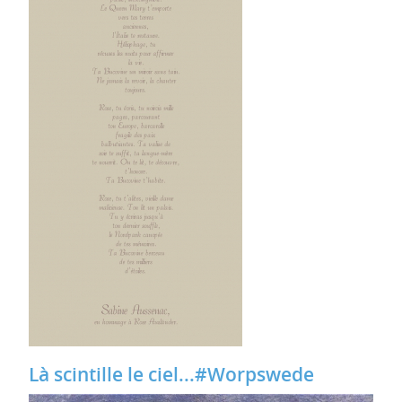
Là scintille le ciel...#Worpswede