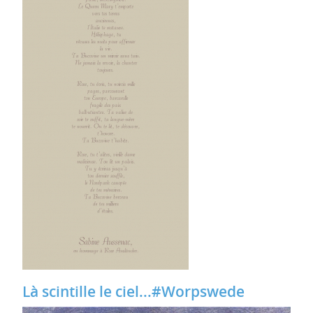
Là scintille le ciel...#Worpswede