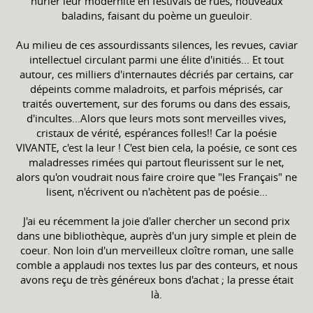
hurler leur modernité en festivals de rues, nouveaux
baladins, faisant du poème un gueuloir.
Au milieu de ces assourdissants silences, les revues, caviar
intellectuel circulant parmi une élite d'initiés... Et tout
autour, ces milliers d'internautes décriés par certains, car
dépeints comme maladroits, et parfois méprisés, car
traités ouvertement, sur des forums ou dans des essais,
d'incultes...Alors que leurs mots sont merveilles vives,
cristaux de vérité, espérances folles!! Car la poésie
VIVANTE, c'est la leur ! C'est bien cela, la poésie, ce sont ces
maladresses rimées qui partout fleurissent sur le net,
alors qu'on voudrait nous faire croire que "les Français" ne
lisent, n'écrivent ou n'achètent pas de poésie...
J'ai eu récemment la joie d'aller chercher un second prix
dans une bibliothèque, auprès d'un jury simple et plein de
coeur. Non loin d'un merveilleux cloître roman, une salle
comble a applaudi nos textes lus par des conteurs, et nous
avons reçu de très généreux bons d'achat ; la presse était
là.