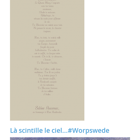
Là scintille le ciel...#Worpswede