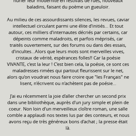
hurler leur modernité en festivals de rues, nouveaux
baladins, faisant du poème un gueuloir.
Au milieu de ces assourdissants silences, les revues, caviar
intellectuel circulant parmi une élite d'initiés... Et tout
autour, ces milliers d'internautes décriés par certains, car
dépeints comme maladroits, et parfois méprisés, car
traités ouvertement, sur des forums ou dans des essais,
d'incultes...Alors que leurs mots sont merveilles vives,
cristaux de vérité, espérances folles!! Car la poésie
VIVANTE, c'est la leur ! C'est bien cela, la poésie, ce sont ces
maladresses rimées qui partout fleurissent sur le net,
alors qu'on voudrait nous faire croire que "les Français" ne
lisent, n'écrivent ou n'achètent pas de poésie...
J'ai eu récemment la joie d'aller chercher un second prix
dans une bibliothèque, auprès d'un jury simple et plein de
coeur. Non loin d'un merveilleux cloître roman, une salle
comble a applaudi nos textes lus par des conteurs, et nous
avons reçu de très généreux bons d'achat ; la presse était
là.