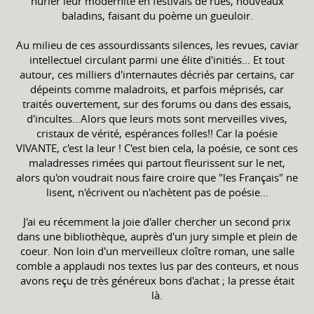
hurler leur modernité en festivals de rues, nouveaux
baladins, faisant du poème un gueuloir.
Au milieu de ces assourdissants silences, les revues, caviar
intellectuel circulant parmi une élite d'initiés... Et tout
autour, ces milliers d'internautes décriés par certains, car
dépeints comme maladroits, et parfois méprisés, car
traités ouvertement, sur des forums ou dans des essais,
d'incultes...Alors que leurs mots sont merveilles vives,
cristaux de vérité, espérances folles!! Car la poésie
VIVANTE, c'est la leur ! C'est bien cela, la poésie, ce sont ces
maladresses rimées qui partout fleurissent sur le net,
alors qu'on voudrait nous faire croire que "les Français" ne
lisent, n'écrivent ou n'achètent pas de poésie...
J'ai eu récemment la joie d'aller chercher un second prix
dans une bibliothèque, auprès d'un jury simple et plein de
coeur. Non loin d'un merveilleux cloître roman, une salle
comble a applaudi nos textes lus par des conteurs, et nous
avons reçu de très généreux bons d'achat ; la presse était
là.