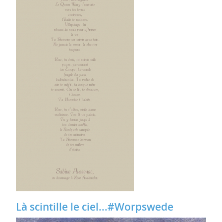
Là scintille le ciel...#Worpswede