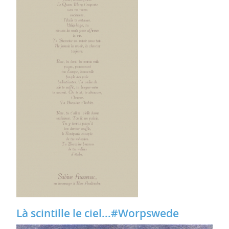
Là scintille le ciel...#Worpswede