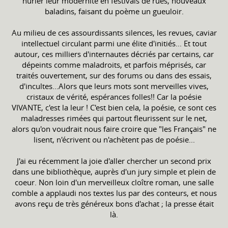
hurler leur modernité en festivals de rues, nouveaux
baladins, faisant du poème un gueuloir.
Au milieu de ces assourdissants silences, les revues, caviar
intellectuel circulant parmi une élite d'initiés... Et tout
autour, ces milliers d'internautes décriés par certains, car
dépeints comme maladroits, et parfois méprisés, car
traités ouvertement, sur des forums ou dans des essais,
d'incultes...Alors que leurs mots sont merveilles vives,
cristaux de vérité, espérances folles!! Car la poésie
VIVANTE, c'est la leur ! C'est bien cela, la poésie, ce sont ces
maladresses rimées qui partout fleurissent sur le net,
alors qu'on voudrait nous faire croire que "les Français" ne
lisent, n'écrivent ou n'achètent pas de poésie...
J'ai eu récemment la joie d'aller chercher un second prix
dans une bibliothèque, auprès d'un jury simple et plein de
coeur. Non loin d'un merveilleux cloître roman, une salle
comble a applaudi nos textes lus par des conteurs, et nous
avons reçu de très généreux bons d'achat ; la presse était
là.