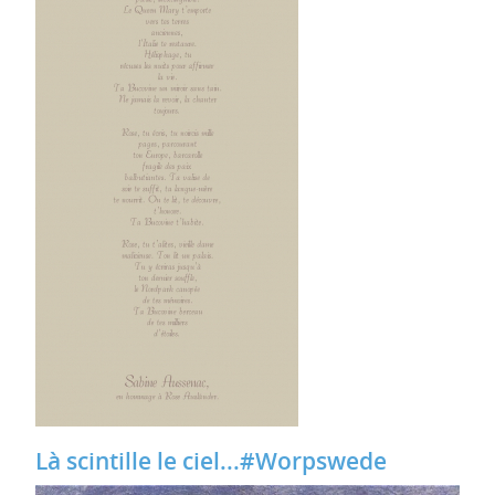
Là scintille le ciel...#Worpswede