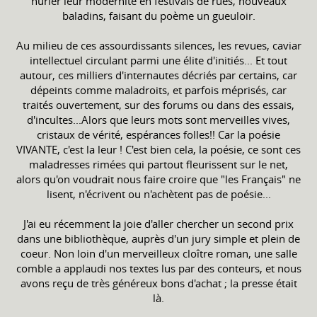
hurler leur modernité en festivals de rues, nouveaux
baladins, faisant du poème un gueuloir.
Au milieu de ces assourdissants silences, les revues, caviar
intellectuel circulant parmi une élite d'initiés... Et tout
autour, ces milliers d'internautes décriés par certains, car
dépeints comme maladroits, et parfois méprisés, car
traités ouvertement, sur des forums ou dans des essais,
d'incultes...Alors que leurs mots sont merveilles vives,
cristaux de vérité, espérances folles!! Car la poésie
VIVANTE, c'est la leur ! C'est bien cela, la poésie, ce sont ces
maladresses rimées qui partout fleurissent sur le net,
alors qu'on voudrait nous faire croire que "les Français" ne
lisent, n'écrivent ou n'achètent pas de poésie...
J'ai eu récemment la joie d'aller chercher un second prix
dans une bibliothèque, auprès d'un jury simple et plein de
coeur. Non loin d'un merveilleux cloître roman, une salle
comble a applaudi nos textes lus par des conteurs, et nous
avons reçu de très généreux bons d'achat ; la presse était
là.