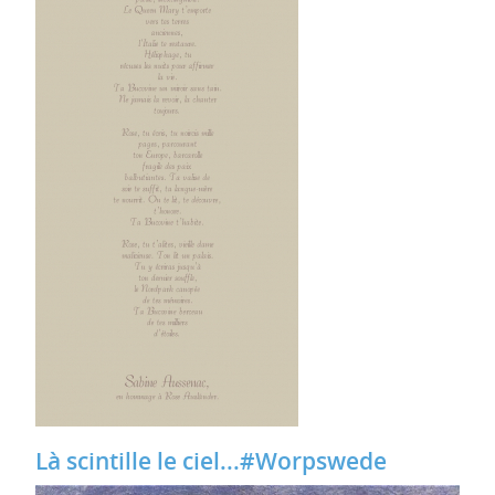
Là scintille le ciel...#Worpswede