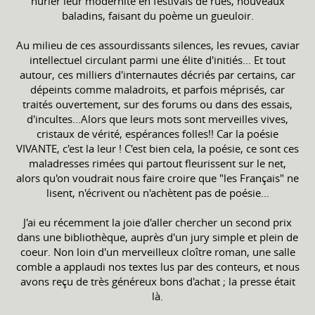
hurler leur modernité en festivals de rues, nouveaux
baladins, faisant du poème un gueuloir.
Au milieu de ces assourdissants silences, les revues, caviar
intellectuel circulant parmi une élite d'initiés... Et tout
autour, ces milliers d'internautes décriés par certains, car
dépeints comme maladroits, et parfois méprisés, car
traités ouvertement, sur des forums ou dans des essais,
d'incultes...Alors que leurs mots sont merveilles vives,
cristaux de vérité, espérances folles!! Car la poésie
VIVANTE, c'est la leur ! C'est bien cela, la poésie, ce sont ces
maladresses rimées qui partout fleurissent sur le net,
alors qu'on voudrait nous faire croire que "les Français" ne
lisent, n'écrivent ou n'achètent pas de poésie...
J'ai eu récemment la joie d'aller chercher un second prix
dans une bibliothèque, auprès d'un jury simple et plein de
coeur. Non loin d'un merveilleux cloître roman, une salle
comble a applaudi nos textes lus par des conteurs, et nous
avons reçu de très généreux bons d'achat ; la presse était
là.